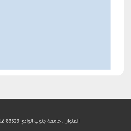
العنوان : جامعة جنوب الوادي 83523 قنا - جمهورية مصر العربية | ت: 20963211281+ | فاكس :20963211279+ | بريد إلكتروني : info@svu.edu.eg