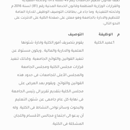
طبقا لقانون تنظيم الجامعات رقم 49 لسنة 1972 ولائحته التنفيذية
والقرارات الوزارية المنظمة وقانون الخدمة المدنية رقم (81) لسنة 2016 م
ولائحته التنفيذية وما جاء فى بطاقات التوصيف الوظيفى للادارة العامة
للتنظيم والادارة بالجامعة وهو معلن على صفحة الكلية على الانترنت على
النحو التالى:
م
الوظيفة
التوصيف
1
عميد الكلية
يقوم بتصريف أمور الكلية وادارة شئونها
العلمية والادارية والمالية , ويكون مسئولا عن
تنفيذ القوانين واللوائح الجامعية. وكذلك تنفيذ
قرارات مجلس الكلية ومجلس الجامعة
والمجلس الأعلى للجامعات فى حدود هذه
القوانين واللوائح. ويقوم بعد العرض على
مجلس الكلية بتقديم تقرير الى رئيس الجامعة
فى نهاية كل عام جامعى عن شئون التعليم
والبحوث وسائر نواحى النشاط فى الكلية. وله
أن يدعو الى اجتماع مجالس الأقسام واللجان
المشكلة فى الكلية.