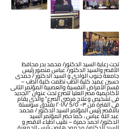
تحت رعاية السيد الدكتور/ محمد بدر محافظ
الأقصر والسيد الدكتور/ عباس منصور رئيس
جامعة جنوب الوادى و السيد الدكتور / حمدى
حسين عميد كلية الطب نظمت كلية الطب –
قسم الأمراض النفسية والعصبية المؤتمر الثانى
لأكاديمية مصر العليا للصرع تحت عنوان “الجديد
فى تشخيص وعلاج مرضى الصرع” والذى يقام
فى الفترة من ٣- 5/٥ /٢٠١٨ بفندق سونستة
بالاقصر رئيس المؤتمر السيد الدكتور / محمد
عبد اللة عباس ، كما حضر المؤتمر السيد
الدكتور/ احمد حمزة – نقيب اطباء الاقصر و
السيد الدكتور/ محمود هارون رئيس الجمعية