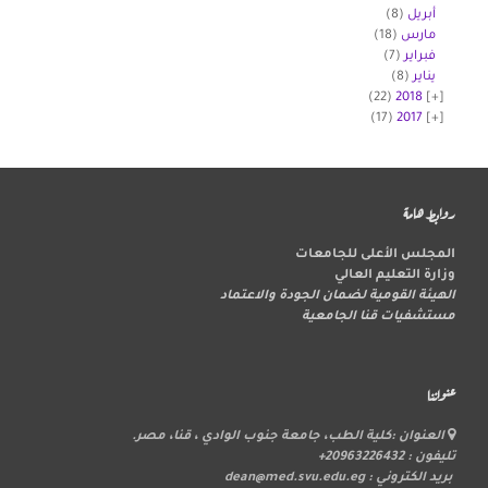
أبريل
(8)
مارس
(18)
فبراير
(7)
يناير
(8)
(22)
2018
(17)
2017
روابط هامة
المجلس الأعلى للجامعات
وزارة التعليم العالي
الهيئة القومية لضمان الجودة والاعتماد
مستشفيات قنا الجامعية
عنواننا
العنوان :كلية الطب، جامعة جنوب الوادي ، قنا، مصر.
تليفون : 20963226432+
بريد الكتروني : dean@med.svu.edu.eg