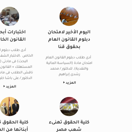
اليوم الأخير لامتحان
اختبارات أبح
دبلوم القانون العام
القانون الخ
بحقوق قنا
أدى طلاب دبلوم ال
الخاص ،الاختبار الشف
أدى طلاب دبلوم القانون العام
البحث) فى مادتى (
امتحان مادة (السياسة المالية
المستهلك + القانون ا
والنقدية)، للدكتور / محمد
ناقش الطلاب فى مادة
رشدى إبراهيم.
الدكتور / على باشا خلي
المزيد
المزيد
كلية الحقوق تهنىء
كلية الحقوق ت
شعب مصر
أبنائها من ال