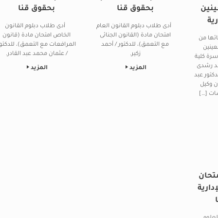
ينين
بحقوق قنا
بحقوق قنا
رية
أدى طلاب دبلوم القانون العام
أدى طلاب دبلوم القانون
امتحان مادة (القانون الجنائى
الخاص امتحان مادة (قانون
ائها من
مع التعمق)، للدكتور / أحمد
المرافعات مع التعمق)، للدكتو
عينين
زكير.
/ عثمان محمد عبد القادر.
أسرة كلية
مد رشدى
المزيد
المزيد
دكتور عبد
ن وكيل
ات […]
متحان
دارية