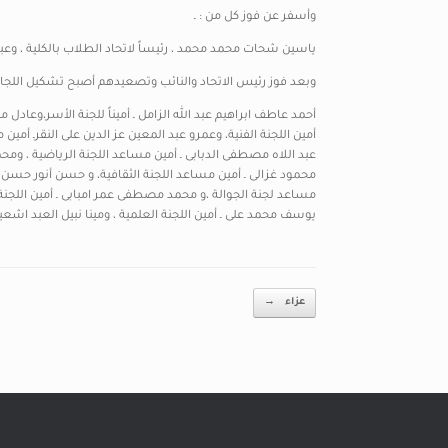
وأسفر عن فوز كل من : ـ
ياسين شحات محمد محمد ، رئيساً لاتحاد الطلاب بالكلية ، وعبد ا
وبعد فوز رئيس الاتحاد والنائب وتصعيدهم أصبح تشكيل اللجان ك
أحمد عاطف ابراهيم عبد الله الزامل ـ أميناً للجنة الأسر،وعادل
أمين اللجنة الفنية، وعمرو عبد المعين عز الدين على النقرـ أمين 
عبد اللاه مصطفى الدبابى ـ أمين مساعد اللجنة الرياضية ، ومح
محمود غزالى ـ أمين مساعد اللجنة الثقافية، و حسن أنور حسن سلي
مساعد لجنة الجوالة ،و محمد مصطفى عمر امبابى ـ أمين اللجنة
يوسف محمد على ـ أمين اللجنة العلمية ، ومينا نبيل العبد اشعيا
Post navigation
عزاء
→