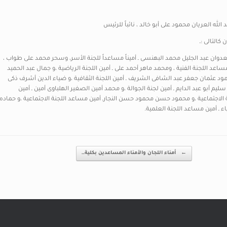
لله العريان محمود على أبو خالد ، نائباً للرئيس
التالى :ـ
 معدوان عبد الجليل محمد البهنسى ـ أميناً مساعداً للجنة الأسر، وسحر محمد على طواب ،
مساعد اللجنة الفنية ، ومحمد ماهر أحمد على ـ أمين اللجنة الرياضية ،و جمال عبد الحميد
مود عثمان جعفر عبد الشافى الشريف ـ أمين اللجنة الثقافية ،و ضياء الدين أشرف ذكى
م أبو عبد الدايم ـ أمين لجنة الجوالة ،و محمد أمين الصغير الهلباوى أمين ـ أمين
 الاجتماعية ،و محمود حسن محمود حسن النجارـ أمين مساعد اللجنة الاجتماعية ،و حماده
ء ـ أمين مساعد اللجنة العلمية.
←
أمناء اللجان والأمناء المساعدين بكلية…