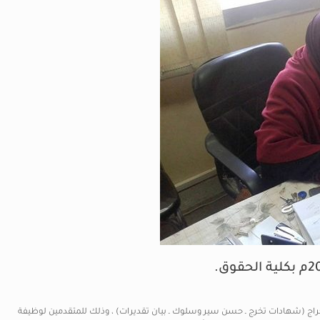
تخراج (شهادات تخرج ـ حسن سير وسلوك ـ بيان تقديرات) ، وذلك للمتقدمين لوظيفة