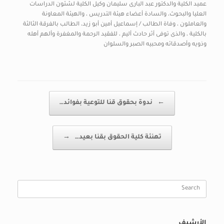
عميد الكلية والدكتور عبد البارى سليمان وكيل الكلية لشئون الدراسات
العليا والبحوث، والسادة أعضاء هيئة التدريس ، والهيئة المعاونة
والعاملون ، وفاة الطالب / إسماعيل أمين أبو زيد، الطالب بالفرقة الثالثة
بالكلية ، والذى توفى أثر حادث أليم ، للفقيد الرحمة والمغفرة وألهم أهله
وذويه وأصدقائه ومحبيه الصبر والسلوان
Post navigation
←
ندوة بحقوق قنا للتوعية بفوائد…
تهنئة كلية الحقوق بقنا بعيد…
→
Search
for:
الأرشيف