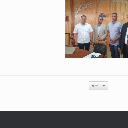
←
اعلان