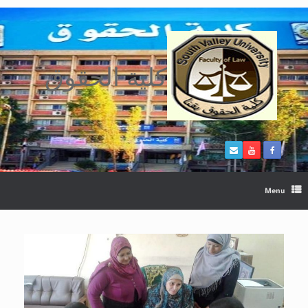
Ski
t
conten
كلية الحقوق
Menu