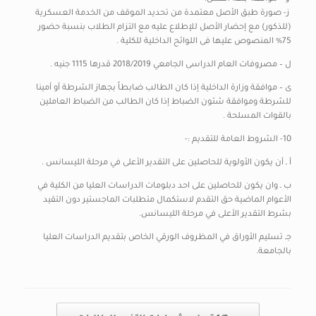
‌ ز- صورة طبق الأصل معتمدة من تحديد الموقف من الخدمة العسكرية
(للذكور) مع إحضار الأصل للإطلاع عليه مع التزام الطلاب بنسبة حضور
75% المنصوص عليها فى اللوائح الداخلية للكلية .
ل – مصروفات العام الدراسى الجامعي 2018/2019 قدرها 1115 جنيه .
ى – موافقة وزارة الداخلية إذا كان الطالب ضابطاً بجهاز الشرطة أو أمينا
للشرطة وموافقة شئون الضباط إذا كان الطالب من الضباط العاملين
بالقوات المسلحة .
10- الشروط العامة للتقديم :-
أ ـ أن يكون الأولوية للحاصلين على التقدير الأعلى في مرحلة الليسانس .
ب ـ وان يكون للحاصلين على احد دبلومات الدراسات العليا من الكلية في
الأعوام الماضية حق التقدم لاستكمال متطلبات الماجستير دون التقيد
بشرط التقدير الأعلى في مرحلة الليسانس.
جـ تسليم الأوراق في المظروف الورقي الخاص بتقديم الدراسات العليا
بالجامعة.
Post navigation