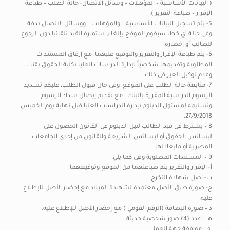
( البيانات الأساسية – المؤهلات – وسائل الاتصال- حالة الطلب – طباعة
الإقرار – طباعة التقرير ).
5- يتم تسجيل البيانات الأساسية – والمؤهلات – ووسائل الاتصال بدقة
وفى حالة أي خطأ سيقوم الموقع بإلغاء استمارة القيد تلقائيا دون الرجوع
للطالب أو إخطاره.
6- يتم طباعة الإقرار والتقرير والتوقيع عليهما، مع إرفاق المستندات
المطلوبة وتقديمها شخصياً لإدارة الدراسات العليا بكلية الحقوق بقنا ،
وعدم توكيل الغير فى ذلك.
7- متابعة حالة الطلب على الموقع، وفى حال قبول الطلب، عليكم تسديد
الرسوم الدراسية المقررة بالبنك , مع تقديم إيصال سداد الرسوم
وتسليمه لمسئول الدبلوم بإدارة الدراسات العليا قبل نهاية يوم الخميس
27/9/2018.
8 – يشترط فى قيد الطالب لنيل الدبلوم فى القانون الحصول على
ليسانس الحقوق أو ليسانس الشريعة والقانون من إحدى الجامعات
المصرية أو مايعادلها .
9 – المستندات المطلوبة وهى كما يلي:
‌أ- الإقرار والتقرير يتم طباعتهما من الموقع وتوقيعهما.
‌ب- أصل شهادة التخرج .
‌ج- صورة طبق الأصل معتمدة لشهادة الميلاد مع إحضار الأصل للإطلاع
عليه.
د – صورة البطاقة (الرقم القومي ) مع إحضار الأصل للإطلاع عليه.
‌هـ – عدد (4) صور شخصية حديثة.
‌ و – موافقة جهة العمل.