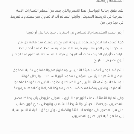
المسلحة ورجالها.
لقد حقق رجالنا البواسل هذا النصر والذى يعد من أعظم انتصارات الأمة
العربية فى تاريخها الحديث ، وأثبتوا للعالم أنه لا تهاون مع معتد ولا تفريط
فى حبة رمل من
أرض مصر المقدسة ولا تسامح فى استرداد سيادتنا على أراضينا.
كما أضاف انه ليوم مشهود غير وجه التاريخ وارتفعت فيه هامة كل من
يسكن الأرض العربية ، يوم هزمنا الهزيمة ، وتساقطت فيه أحجار خط
بارليف كأوراق الخريف تحت أقدام رجال قواتنا المسلحة ،ليتحقق فيه لمصر
أروع نصر فى التاريخ .
التحية منا ومن أعضاء هيئة التدريس ومعاونيهم والعاملون بكلية الحقوق ،
للبطل الشهيد الرئيس المؤمن / محمد أنور السادات ، ولرجال قواتنا
المسلحة ، وشهدائنا الأبرار من الضباط والجنود ، الذين صدقوا ما عاهدوا
الله عليه ، والذين بفضلهم خاضت مصر معركة الكرامة وأعلامها مرفوعة.
وفى نهاية التهنئة ، دعا دكتور عبد البارى ، المولى عز وجل بأن يحفظ مصر
للمصرين ، ويحفظ الجيش والشرطة للشعب والوطن ، درع قوى صلب
على مر العصور، فى مواجهة الفتنة والضلال ، وأن يوفق القيادة السياسية
إلى ما هو فيه خير لصر والمصريين.