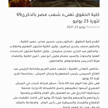
كلية الحقوق تهنىء شعب مصر بالذكرى69
لثورة 23 يوليو
Posted on
يوليو 23, 2021
تتقدم كلية الحقوق ، الدكتور دويب حسين صابر ، عميد الكلية ،
والدكتور محمد رشدى إبراهيم ، وكيل الكلية لشئون التعليم والطلاب
، والدكتور عبد البارى حمدان سليمان ، وكيل الكلية لشئون الدراسات
العليا والبحوث والسيد عصام عكينى أبو عمر ، أمين الكلية ،وأعضاء
هيئة التدريس ومعاونوهم والعاملون
بخالص التهانى القلبية ، لشعب مصر الكريم وفخامة الرئيس عبد
الفتاح السيسى رئيس الجمهورية ورجال الجيش ، بمناسبة ذكرى
ثورة 23 يوليو.
ففى مثل هذا اليوم منذ 69 عاماً ، سطر ضباط شباب في الجيش
المصري أسموا تنظيمهم باسم «الضباط الأحرار» ملحمة
سيتذكرها التاريخ على مر العصور بكل الفخر والتقدير وضحوا
بأرواحهم وأنفسهم و
قاموا
بثورة 23 يوليو التى قامت للقضاء على
الإقطاع والفساد والسيطرة على رأس المال والإطاحة بالملك
فاروق، ومن ثم العهد الملكى.