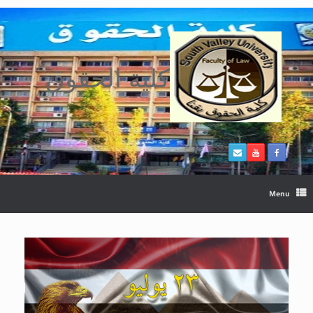
Ski
t
conten
كلية الحقوق
Menu