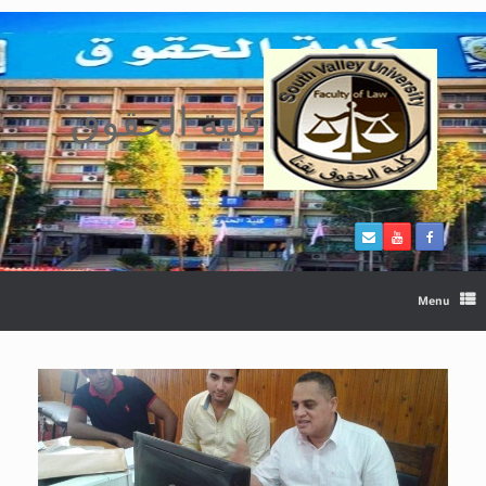
Ski
t
conten
كلية الحقوق
Menu