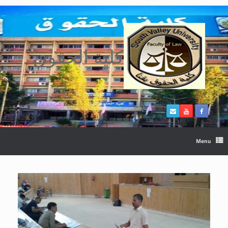
Ski
t
conten
كلية الحقوق
Menu