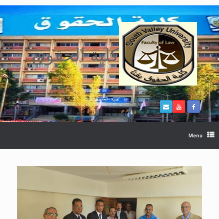
Ski
t
conten
كلية الحقوق
Menu