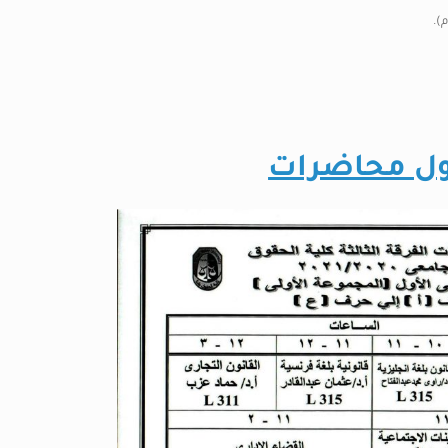
).
ل محاضرات