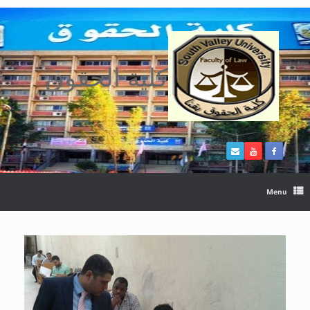
Ski
t
conten
كلية الحقوق
Menu