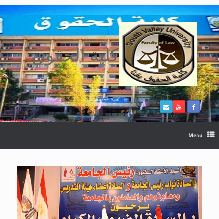
Ski
t
conten
كلية الحقوق
Menu