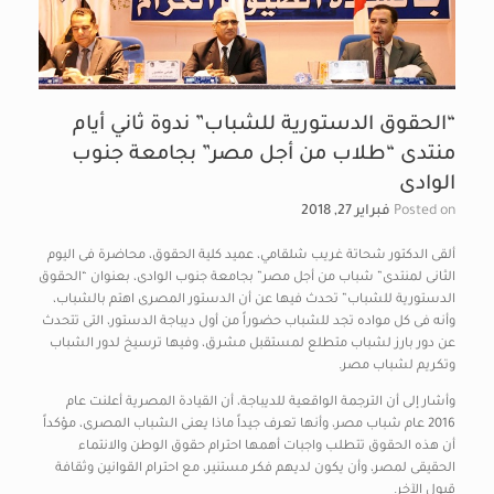
“الحقوق الدستورية للشباب” ندوة ثاني أيام
منتدى “طلاب من أجل مصر” بجامعة جنوب
الوادى
Posted on
فبراير 27, 2018
ألقى الدكتور شحاتة غريب شلقامي، عميد كلية الحقوق، محاضرة فى اليوم
الثانى لمنتدى” شباب من أجل مصر” بجامعة جنوب الوادى، بعنوان “الحقوق
الدستورية للشباب” تحدث فيها عن أن الدستور المصرى اهتم بالشباب،
وأنه فى كل مواده تجد للشباب حضوراً من أول ديباجة الدستور، التى تتحدث
عن دور بارز لشباب متطلع لمستقبل مشرق، وفيها ترسيخ لدور الشباب
وتكريم لشباب مصر.
وأشار إلى أن الترجمة الواقعية للديباجة، أن القيادة المصرية أعلنت عام
2016 عام شباب مصر، وأنها تعرف جيداً ماذا يعنى الشباب المصرى، مؤكداً
أن هذه الحقوق تتطلب واجبات أهمها احترام حقوق الوطن والانتماء
الحقيقى لمصر، وأن يكون لديهم فكر مستنير، مع احترام القوانين وثقافة
قبول الآخر.