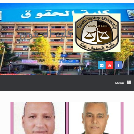
Ski
t
conten
كلية الحقوق
Menu