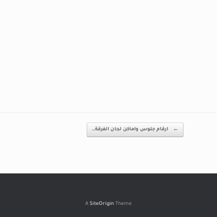
←
ارقام جلوس واماكن لجان الفرقة…
A
SiteOrigin
Theme