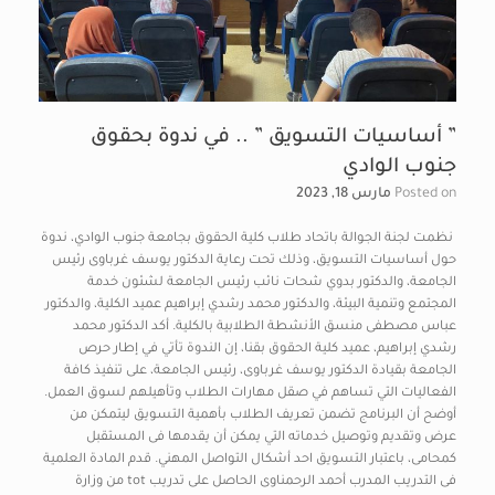
” أساسيات التسويق ” .. في ندوة بحقوق
جنوب الوادي
Posted on
مارس 18, 2023
نظمت لجنة الجوالة باتحاد طلاب كلية الحقوق بجامعة جنوب الوادي، ندوة
حول أساسيات التسويق، وذلك تحت رعاية الدكتور يوسف غرباوى رئيس
الجامعة، والدكتور بدوي شحات نائب رئيس الجامعة لشئون خدمة
المجتمع وتنمية البيئة، والدكتور محمد رشدي إبراهيم عميد الكلية، والدكتور
عباس مصطفى منسق الأنشطة الطلابية بالكلية. أكد الدكتور محمد
رشدي إبراهيم، عميد كلية الحقوق بقنا، إن الندوة تأتي في إطار حرص
الجامعة بقيادة الدكتور يوسف غرباوى، رئيس الجامعة، على تنفيذ كافة
الفعاليات التي تساهم في صقل مهارات الطلاب وتأهيلهم لسوق العمل.
أوضح أن البرنامج تضمن تعريف الطلاب بأهمية التسويق ليتمكن من
عرض وتقديم وتوصيل خدماته التي يمكن أن يقدمها فى المستقبل
كمحامى، باعتبار التسويق احد أشكال التواصل المهني. قدم المادة العلمية
فى التدريب المدرب أحمد الرحمناوى الحاصل على تدريب tot من وزارة