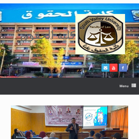
Ski
t
conten
كلية الحقوق
Menu