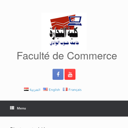
Skip
to
content
Faculté de Commerce
العربية
English
Français
Menu