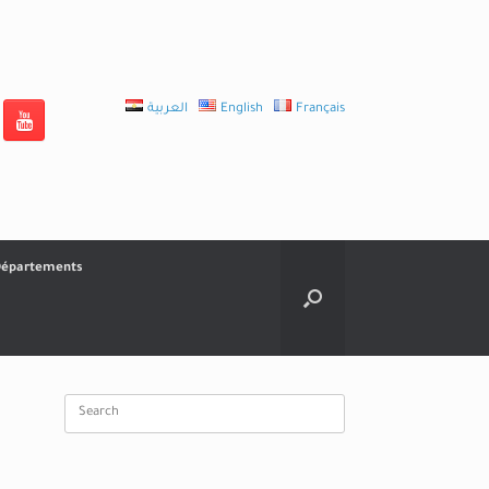
العربية
English
Français
épartements
Search
for: