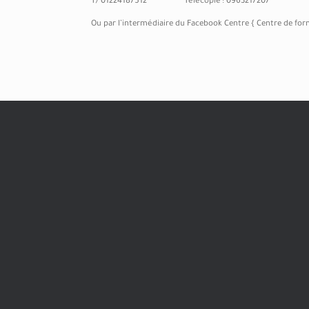
T/ 01224187512 Télécopie : 0963217207
Ou par l’intermédiaire du Facebook Centre { Centre de fo