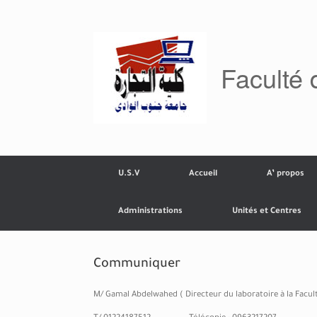
Skip
to
content
Faculté
U.S.V
Accueil
A’ propos
Administrations
Unités et Centres
Communiquer
M/ Gamal Abdelwahed ( Directeur du laboratoire à la Facu