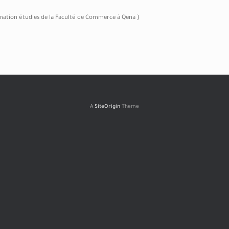
rmation étudies de la Faculté de Commerce à Qena }
A
SiteOrigin
Theme