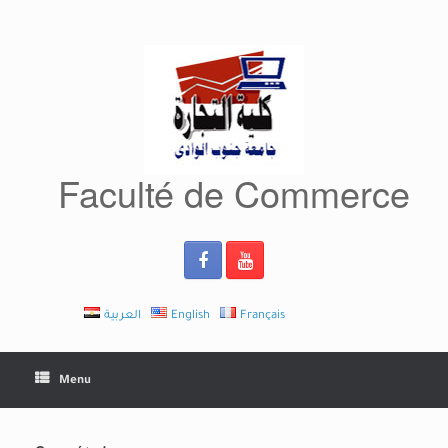
Skip
to
content
Faculté de Commerce
العربية
English
Français
Menu