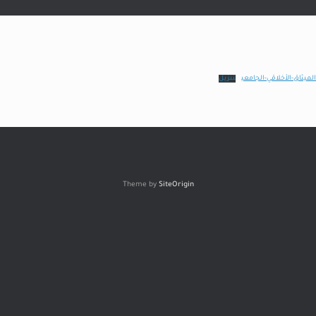
الميثاق-الأخلاقي-الجامعي
تنزيل
Theme by
SiteOrigin