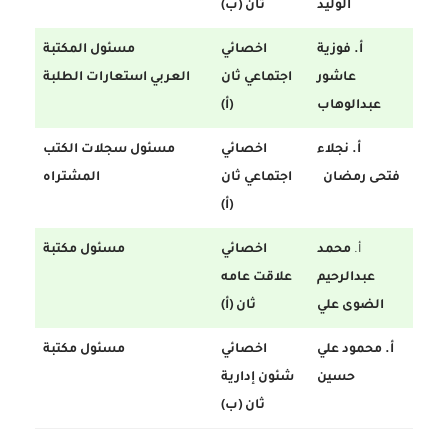
الوليد
ثان (ب)
أ. فوزية
اخصائي
مسئول المكتبة
عاشور
اجتماعي ثان
العربي استعارات الطلبة
عبدالوهاب
(أ)
أ. نجلاء
اخصائي
مسئول سجلات الكتب
فتحى رمضان
اجتماعي ثان
المشتراه
(أ)
أ.
محمد
اخصائي
مسئول مكتبة
عبدالرحيم
علاقت عامه
الضوى علي
ثان (أ)
أ. محمود علي
اخصائي
مسئول مكتبة
حسين
شئون إدارية
ثان (ب)