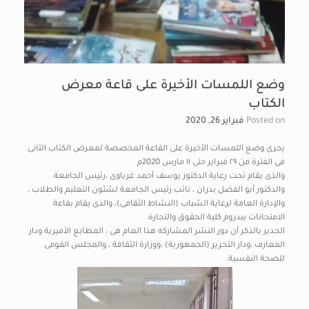
وضع اللمسات الأخيرة على قاعة معرض
الكتاب
Posted on
فبراير 26, 2020
يجرى وضع اللمسات الأخيرة على القاعة المخصصة لمعرض الكتاب الثانى
فى الفترة من ٢٩ فبراير حتى ١١ مارس 2020م
والذى يقام تحت رعاية الدكتور يوسف أحمد غرباوى ،رئيس الجامعة
والدكتور أبو الفضل بدران ، نائب رئيس الجامعة لشئون التعليم والطلاب ،
والإدارة العامة لرعاية الشباب (النشاط الثقافى)، والذى يقام بقاعة
الامتحانات ببدروم كلية الحقوق والتجارة.
الجدير بالذكر أن دور النشر المشاركه هذا العام هى : المطابع الأميرية ودار
المعارف ،ودار التحرير (الجمهورية) ،ووزارة الثقافة ، والمجلس القومى
للصحة النفسية.