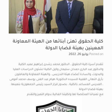
كلية الحقوق تهنئ أبنائها من الهيئة المعاونة
المعينين بهيئة قضايا الدولة
Posted on
يوليو 26, 2022
تتقدم أسرة كلية الحقوق ، الدكتور محمد رشدى إبراهيم عميد الكلية
والدكتور عبد البارى حمدان سليمان وكيل الكلية لشئون الدراسات العليا
والبحوث، والسادة أعضاء هيئة التدريس ، والهيئة المعاونة والعاملون
بأرق التهانى القلبية للسيده الدكتورة/ هيام عبد الغنى يوسف محمد أمومى
، المدرس المساعد بالكلية ، بصدور قرار السيد رئيس الجمهورية بتعينها
بهيئة قضايا الدولة
مع تمنياتنا المخلصة لها ولكليتنا الغالية بدوام التميز والتقدم