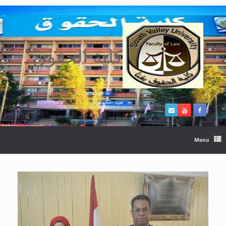
Ski
t
conten
كلية الحقوق
Menu