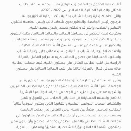
أعلنت كلية الحقوق بجامعة جنوب الوادى بقنا، نتيجة مسابقة الطالب
المثالى والطالبة المثالية، للعام الدراسى 2022 / 2023م.
والتى نظمتها إدارة رعاية الشباب بالكلية ، تحت رعاية الدكتور يوسف
غرباوى رئيس الجامعة، والدكتور بدوى شحات نائب رئيس الجامعة لشئون
التعليم والطلاب، وإشراف والدكتور محمد رشدى، عميد الكلية.
وتكونت لجنة التحكيم فى مسابقة الطالب والطالبة المثاليين بكلية الحقوق
بقنا من الدكتور أحمد عبد الموجود زكير ، والدكتور منتصر يوسف الهمامى ،
والدكتور عباس مصطفى عباس ، منسق الأنشطة الطلابية بالكلية ،
وأحمد صلاح برعاية الشباب بالكلية، والسيده فاتن جابر برعاية الشباب.
وأسفرت المسابقة عن حصول الطالب كريم ماهر أبو الفضل بالفرقة
الرابعة علي لقب الطالب المثالي علي مستوي الكلية، فيما حصلت الطالبة
هالة صدقى كمال بالفرقة الثالثة علي لقب الطالبة المثالية علي مستوي
الكلية.
وتأتى المسابقة فى إطار تنفيذ توجيهات الدكتور يوسف غرباوى رئيس
الجامعة بتنفيذ الأنشطة الطلابية المتنوعة لدعم ورعاية الطلاب المتميزين
وتشجيعهم على بذل المزيد من الجهد في الدراسة والتنمية البشرية
لذاتهم، وتسهم المسابقة في حث باقي الطلاب على التفوق والتميز
واكتشاف أصحاب المواهب العلمية والثقافية الذين يمثلون نموذجاً مثالياً
للطالب الجامعي، فضلًا عن تنمية الوعي الثقافي لدي طلاب الجامعة.
وتعتمد شروط المسابقة على أن يكون الطالب من الذين يشاركون في
مجالات النشاط الطلابي والعمل التطوعي وخدمة المجتمع وأن يكون ممن
يمتلكون الثقافة العامة والرؤية الشخصية المتميزة والمهارات اللغوية.