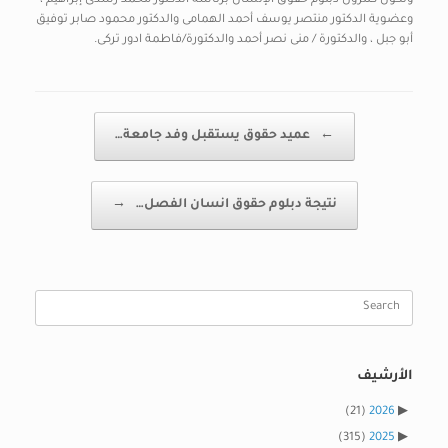
وتكون كنترول دبلوم حقوق الإنسان برئاسة الدكتور محمد رشدى إبراهيم ،
وعضوية الدكتور منتصر يوسف أحمد الهمامى والدكتور محمود صابر توفيق
أبو جبل ، والدكتورة / منى نصر أحمد والدكتورة/فاطمة ادور تركى.
Post navigation
←
عميد حقوق يستقبل وفد جامعة…
نتيجة دبلوم حقوق انسان الفصل…
→
Search
for:
الأرشيف
(21)
2026
(315)
2025