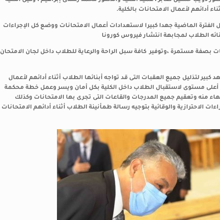
تور دويب حسين صابر ، عميد الكلية والدكتور محمد رشدى إبراهيم ، وكيل الكلية
ء أدائهم لأعمال الامتحانات بالكلية.
 الفترة الماضية جهدا كبيرا لاستعدادات أعمال الامتحانات ووضع كل الإجراءات
أبنائه الطلاب لمجابهة انتشار فيروس كورونا
ات بصفة مستمرة ،وتوفير كافة سبل الراحة والرعاية للطلاب داخل لجان الامتحان
 كبير لتذليل جميع العقبات التى قد تواجه أبنائها الطلاب أثناء أدائهم لأعمال
ى أعلى مستوى لاستقبال الطلاب داخل الكلية بكل أمان ويسر وعمل خطة محكمة
نتهاء منه وتعقيم جميع المدرجات والقاعات التى تجرى بها الامتحانات وكذلك
ءات الاحترازية والوقائية بتوجيه رسالة طمأنينة الطلاب أثناء أدائهم الامتحانات