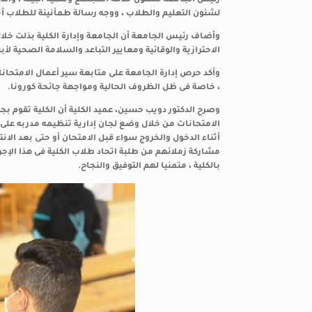
رئيس الجامعة لشئون خدمة المجتمع وتنمية البيئه ، والدك
لشئون التعليم والطلاب ، ووجه رسالة طمأنينة للطلاب أثنا
وأضاف رئيس الجامعة أن الجامعة وإدارة الكلية بذلت خلال
الاحترازية والوقائية ومعايير التباعد والسلامة الصحية ل
وأكد حرص إدارة الجامعة على متابعة سير أعمال الامتحان
، خاصة فى ظل الظروف الحالية ومواجهة جائحة كورونا.
وصرح الدكتور دويب حسين، عميد الكلية أن الكلية تقوم بجهد
الامتحانات من خلال وضع لجان إدارية تنظيمه مدربه عل
أثناء الدخول والخروج سواء قبل الامتحان أو حتى بعد الا
مشاركة زملائهم من طلبة اتحاد طلاب الكلية فى هذا الإجرا
بالكلية ، متمنيا لهم التوفيق والنجاح.