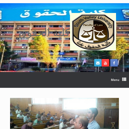
Ski
t
conten
كلية الحقوق
Menu