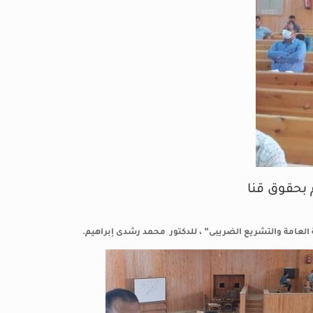
م بحقوق قنا
ة العامة والتشريع الضريبى” ، للدكتور محمد رشدى إبراهيم.