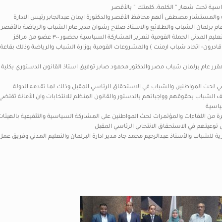
اسية تحت شعار ” الكلمة..كلمتك ” بالأقصر
 والمستشار مصطفى ألهم محافظ الأقصر والدكتورة ايمان عبدالجابر رئيس الادارة
دير عام برلمان الشباب والطلائع والاستاذ صلاح رشوان مدير عام الشباب والرياضة بالأقصر
نظمت الشباب والرياضة بالأقصر-الادارة المركزية للبرلمان والتعليم المدني الحملة القومية لتعزيز المشاركة السياسية بحضور ٣٠٠ عضو من مراكز
ادرون- اتحاد شباب ارمنت ) والمشروعات القومية بوزارة الشباب والرياضة وذلك بقاعة
ن مقرر عام برلمان شباب مصر والدكتور محمود صابر توفيق استاذ القانون الدستوري بكلية
 لحث المواطنين والشباب في الاستحقاق الرئاسي المقبل وذلك لما تقدمه الدولة
 الشباب بحقوقهم وواجباتهم بالدستور والقانون المنظم للانتخابات وان الأمانة تقتضي
ياسية
ة من اللقاءات والمؤتمرات لحث المواطنين على المشاركة السياسية والتثقيفية بالهيئات
ى توعيتهم في الاستحقاق الانتخابي الرئاسي المقبل
لشباب والأستاذ عبدالرحيم محمد جاد مدير ادارة البرلمان والتعليم المدني وفريق عمل