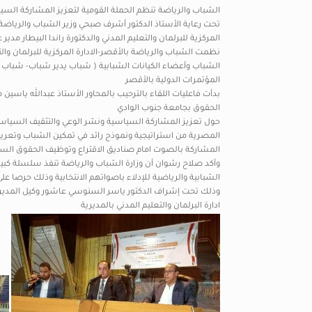
الشباب والرياضة تنظم الحملة القومية لتعزيز المشاركة السي
تحت رعاية الأستاذ الدكتور أشرف صبحي وزير الشباب والرياضة
المركزية للبرلمان والتعليم المدني والدكتورة راندا البيطار م
الشباب وأعضاء الكيانات الشبابية ( شباب يدير شباب- شباب ق
المؤتمرات الدولية بالأقصر
بدأت فاعليات اللقاء بالترحيب بالمحاور الأستاذ عبدالله ياسي
الحقوق بجامعة جنوب الوادي
حول تعزيز المشاركة السياسية ونشر الوعي والتثقيف السياسي
المصرية من استراتيجية ونموذج رائد في تمكين الشباب وتعريف
المشاركة بالصوت امام صناديق الاقتراع وتوظيف الحقوق الس
وأكد صلاح رشوان أن وزارة الشباب والرياضة تنفذ سلسلة كبير
الشبابية والرياضية للإدلاء باصواتهم الانتخابية وذلك حرصا عل
وذلك تحت إشراف الدكتور ياسر السنوسي عاشور وكيل المديرية ل
ادارة البرلمان والتعليم المدني بالمديرية