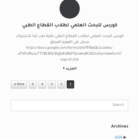
كورس للبحث العلمي لطلاب القطاع الطبي
كورس للبحث العلمي لطلاب القطاع الطبي بكلية طب قنا للاشتراك
سجل علي الفورم المرفق
https://docs.google.com/forms/d/e/1FAIpQLScodwu-
uFVFolRusuTTY8CBQr9IyJb6UBdFQrxeks8CXGSuSw/viewform?
usp=sf_link
المزيد
Post navigation
Next »
5
4
3
2
1
Search
for:
Archives
2026