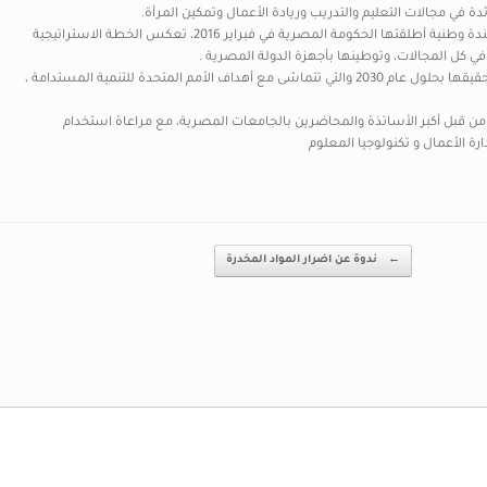
ة في مجالات التعليم والتدريب وريادة الأعمال وتمكين المرأة.
تدعم المنصة العديد من المبادرات في رؤية مصر 2030، وهي أجندة وطنية أطلقتها الحكومة المصرية في فبراير 2016، تعكس الخطة الاستراتيجية
ي كل المجالات، وتوطينها بأجهزة الدولة المصرية .
المختلفة. تتكون الرؤية من ثمانية أهداف وطنية رئيسية يجب تحقيقها بحلول عام 2030 والتي تتماشى مع أهداف الأمم المتحدة للتنمية المستدامة ،
ة من قبل أكبر الأساتذة والمحاضرين بالجامعات المصرية، مع مراعاة استخدام
ة الأعمال و تكنولوجيا المعلوم
←
ندوة عن اضرار المواد المخدرة