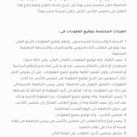
الجامعة خلال خمسة عشر يوماً من تاريخ إبلاغه بالقرار وعليه إبلاغ هذا
الطلب إلى مجلس التأديب الأعلى خلال خمسة عشر يوما.ً
الهيئات المختصة بتوقيع العقوبات هى :
1. الاساتذة والاساتذة المساعدون : ولهم توقيع العقوبات الأربع الأولى
عما يقع من الطلاب أثناء الدروس والمحاضرات والأنشطة الجامعية
المختلفة.
2. عميد الكلية : وله توقيع العقوبات الثمانى الاولى. وفى حالة حدوث
إضطراب أو إخلال بالنظام يتسبب عنه أو يخشى منه عدم إنتظام الدراسة
أو الإمتحان يكون لعميد الكلية توقيع جميع العقوبات ، على أن يعرض الامر
خلال أسبوعين من تاريخ توقيع العقوبة على مجلس التأديب إذا كانت
العقوبات بالفصل النهائى من الجامعة ، وعلى رئيس الجامعة بالنسبة إلى
غير ذلك من العقوبات وذلك للنظر فى تأييد العقوبة أو إلغائها أو تعديلها .
3. رئيس الجامعة : وله توقيع جميع العقوبات عدا العقوبة الأخيرة وذلك
بعد أخذ رأى عميد الكلية وله أن يمنع الطالب المحال إلى مجلس التأديب
من دخول الجامعة حتى اليوم المحدد لمحاكمته .
4. مجلس التأديب : وله توقيع جميع العقوبات .
5. يصدر قرار إحالة الطلاب إلى مجلس التأديب من رئيس الجامعة من تلقاء
نفسه أو بناء على طلب العميد .
6. يشكل مجلس تأديب الطلاب على الوجه التالى :