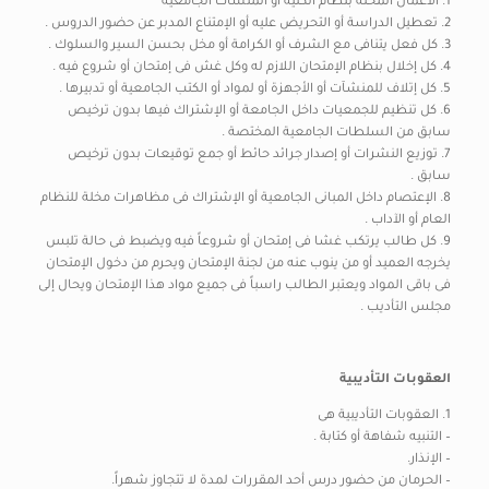
1. الاعمال المخلة بنظام الكلية أو المنشآت الجامعية
2. تعطيل الدراسة أو التحريض عليه أو الإمتناع المدبر عن حضور الدروس .
3. كل فعل يتنافى مع الشرف أو الكرامة أو مخل بحسن السير والسلوك .
4. كل إخلال بنظام الإمتحان اللازم له وكل غش فى إمتحان أو شروع فيه .
5. كل إتلاف للمنشآت أو الأجهزة أو لمواد أو الكتب الجامعية أو تدبيرها .
6. كل تنظيم للجمعيات داخل الجامعة أو الإشتراك فيها بدون ترخيص
سابق من السلطات الجامعية المختصة .
7. توزيع النشرات أو إصدار جرائد حائط أو جمع توقيعات بدون ترخيص
سابق .
8. الإعتصام داخل المبانى الجامعية أو الإشتراك فى مظاهرات مخلة للنظام
العام أو الآداب .
9. كل طالب يرتكب غشا فى إمتحان أو شروعاً فيه ويضبط فى حالة تلبس
يخرجه العميد أو من ينوب عنه من لجنة الإمتحان ويحرم من دخول الإمتحان
فى باقى المواد ويعتبر الطالب راسباً فى جميع مواد هذا الإمتحان ويحال إلى
مجلس التأديب .
العقوبات التأديبية
1. العقوبات التأديبية هى
– التنبيه شفاهة أو كتابة .
– الإنذار.
– الحرمان من حضور درس أحد المقررات لمدة لا تتجاوز شهراً.