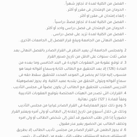
– الفصل من الكلية لمدة لا تجاوز شهراً .
– الحرمان من الإمتحان فى مقرر أو أكثر .
– إلغاء إمتحان فى مقرر او أكثر .
– الفصل من الكلية لمدة لا تجاوز فصلاً دراسياً .
– الحرمان من الإمتحان فى فصل دراسى واحد أو أكثر .
– الفصل من الكلية لمدة تزيد على فصل دراسى .
– الفصل النهائى من الجامعة ويبلغ قرار الفصل إلى الجامعات الأخرى .
2. ولمجلس الجامعة أن يعيد النظر فى القرار الصادر بالفصل النهائى بعد
مضى ثلاث سنوات على الاقل من تاريخ صدور القرار
3. لا توقع عقوبة من العقوبات الواردة فى البند الخامس وما بعده من
المادة (126) إلا بعد التحقيق مع الطالب كتابة وسماع أقواله فيما هو
منسوب إليه فإذا لم يحضر فى الموعد المحدد للتحقيق سقط حقه فى
سماع أقواله ويتولى التحقق من ينتدبه عميد الكلية. ولا يجوز لعضوهيئة
التدريس المنتدب للتحقيق مع الطالب أن يكون عضواً فى مجلس التأديب .
4. القرارات التى تصدر من الهيئات المختصة بتوقيع العقوبات التاديبية
وفقاً للمادة ( 127) تكون نهائية .
5. ومع ذلك تجوز المعارضة فى القرار الصادر غيابيا من مجلس التأديب
وذلك فى خلال أسبوع من تاريخ إعلانه إلى الطالب أو ولى أمره ويعتبر القرار
حضورياً إذا كان طلب الحضور قد أعلن إلى شخص الطالب أو ولى امره
وتخلف الطالب عن الحضور بغير عذر مقبول .
6. لا يجوز الطعن فى القرار الصادر من مجلس تأديب الطالب إلا بطريق
الإستئناف ويرفع الإستئناف بطلب كتابى يقدم من الطالب إلى رئيس