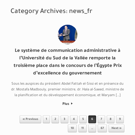
Category Archives:
news_fr
Le système de communication administrative à
l’Université du Sud de la Vallée remporte la
troisième place dans le concours de l’Égypte Prix
d’excellence du gouvernement
Sous les auspices du président Abdel Fattah el-Sissi et en présence du
dr. Mostafa Madbouly, premier ministre, dr. Hala al-Saeed, ministre de
la planification et du développement économique, et Maryam […]
Plus
Post navigation
« Previous
1
2
3
4
5
6
7
8
9
10
11
…
67
Next »