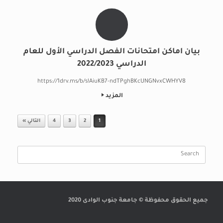
بيان اماكن امتحانات الفصل الدراسي الأول للعام
الدراسي 2022/2023
https://1drv.ms/b/s!AiuKB7-ndTPghBKcUNGNvxCWHYV8
المزيد
Post navigation
1
2
3
4
التالي »
Search
for:
جميع الحقوق محفوظة © جامعة جنوب الوادى 2020