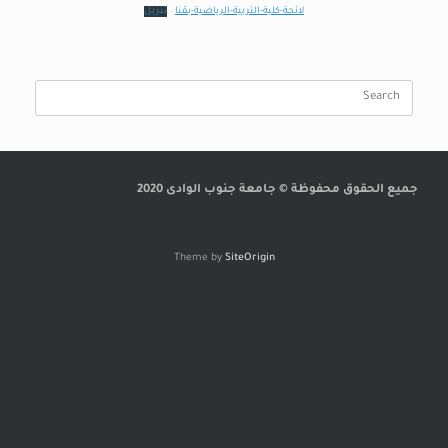
لائحة-كلية-التربية-الرياضية-بقنا
تنزيل
Search
for:
جميع الحقوق محفوظة © جامعة جنوب الوادى 2020
Theme by
SiteOrigin