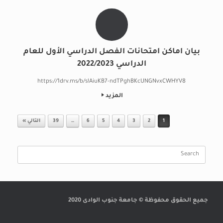
بيان اماكن امتحانات الفصل الدراسي الأول للعام
الدراسي 2022/2023
https://1drv.ms/b/s!AiuKB7-ndTPghBKcUNGNvxCWHYV8
المزيد
Post navigation
1
2
3
4
5
6
…
39
التالي »
Search
for:
جميع الحقوق محفوظة © جامعة جنوب الوادى 2020