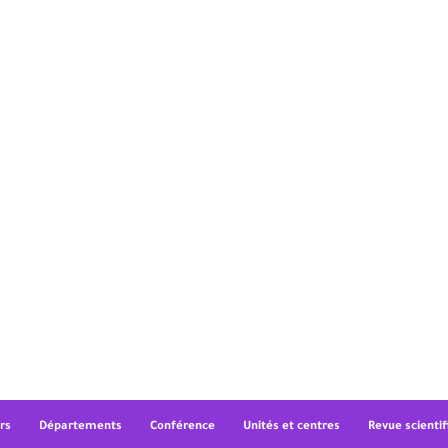
rs
Départements
Conférence
Unités et centres
Revue scientif