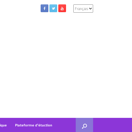
Choisir
une
langue
ique
Plateforme d’étuction