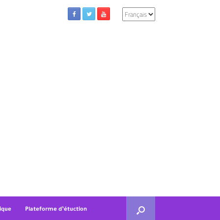
Choisir
une
langue
ique
Plateforme d’étuction