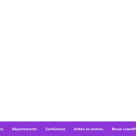
rs
Départements
Conférence
Unités et centres
Revue scientif