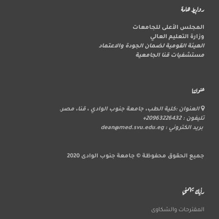
روابط هامة
المجلس الأعلى للجامعات
وزارة التعليم العالي
الهيئة القومية لضمان الجودة والاعتماد
مستشفيات قنا الجامعية
عنواننا
العنوان :كلية الطب، جامعة جنوب الوادي ، قنا، مصر.
تليفون : 20963226432+
بريد الكتروني : dean@med.svu.edu.eg
جميع الحقوق محفوظة © جامعة جنوب الوادى 2020
رأيك يهمني
المقترحات والشكاوى