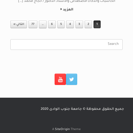
الحاسبات والذكاء الاصطناعى والأستاذ الدكتور / حجاج محمد […]
المزيد
Post navigation
1
2
3
4
5
6
…
77
التالي »
Search
for:
جميع الحقوق محفوظة © جامعة جنوب الوادى 2020
A
SiteOrigin
Theme