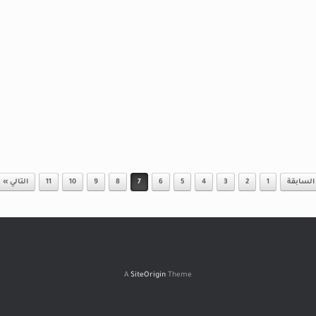
السابقة
1
2
3
4
5
6
7
8
9
10
11
التالي »
A
SiteOrigin
Theme