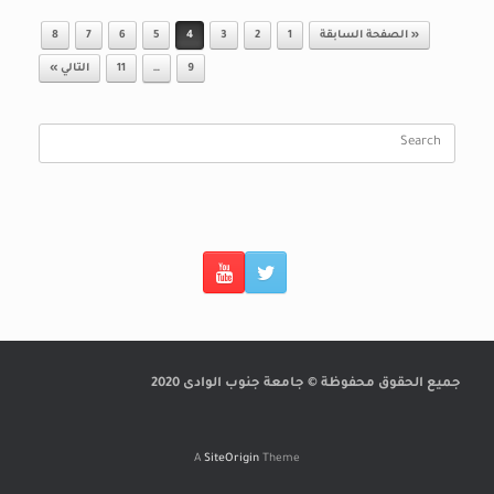
Post navigation
« الصفحة السابقة
1
2
3
4
5
6
7
8
9
…
11
التالي »
Search
for:
جميع الحقوق محفوظة © جامعة جنوب الوادى 2020
A
SiteOrigin
Theme