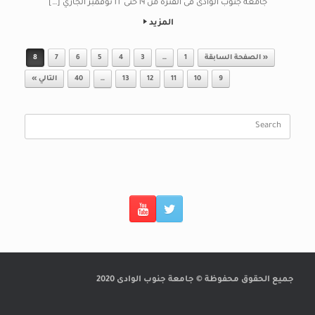
جامعة جنوب الوادى فى الفترة من ١٩ حتى ٢٢ نوفمبر الجاري […]
المزيد
Post navigation
« الصفحة السابقة
1
…
3
4
5
6
7
8
9
10
11
12
13
…
40
التالي »
Search
for:
جميع الحقوق محفوظة © جامعة جنوب الوادى 2020