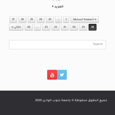
المزيد
Post navigation
« الصفحة السابقة
1
…
23
24
25
26
27
28
29
30
31
32
33
…
40
التالي »
Search
for:
جميع الحقوق محفوظة © جامعة جنوب الوادى 2020