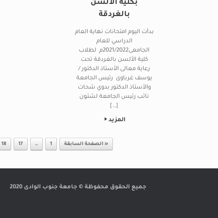
بكلية الالسن
بالغردقة
بدأت اليوم امتحانات نهاية العام
الدراسي للعام
الجامعى2021/2022م لطلاب
كلية الألسن بالغردقة تحت
رعاية معالى الأستاذ الدكتور /
يوسف غرباوى رئيس الجامعة
والأستاذ الدكتور بدوي شحات
نائب رئيس الجامعة لشئون
[…]
المزيد
Post navigation
« الصفحة السابقة
1
…
17
18
جميع الحقوق محفوظة © جامعة جنوب الوادى 2020