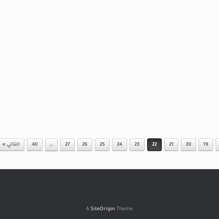
19
20
21
22
23
24
25
26
27
…
40
التالي »
A
SiteOrigin
Theme